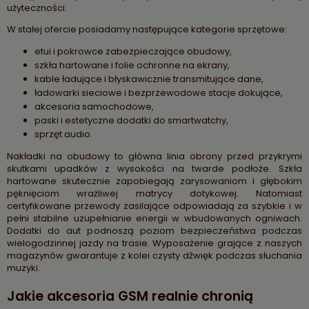
użyteczności.
W stałej ofercie posiadamy następujące kategorie sprzętowe:
etui i pokrowce zabezpieczające obudowy,
szkła hartowane i folie ochronne na ekrany,
kable ładujące i błyskawicznie transmitujące dane,
ładowarki sieciowe i bezprzewodowe stacje dokujące,
akcesoria samochodowe,
paski i estetyczne dodatki do smartwatchy,
sprzęt audio.
Nakładki na obudowy to główna linia obrony przed przykrymi
skutkami upadków z wysokości na twarde podłoże. Szkła
hartowane skutecznie zapobiegają zarysowaniom i głębokim
pęknięciom wrażliwej matrycy dotykowej. Natomiast
certyfikowane przewody zasilające odpowiadają za szybkie i w
pełni stabilne uzupełnianie energii w wbudowanych ogniwach.
Dodatki do aut podnoszą poziom bezpieczeństwa podczas
wielogodzinnej jazdy na trasie. Wyposażenie grające z naszych
magazynów gwarantuje z kolei czysty dźwięk podczas słuchania
muzyki.
Jakie akcesoria GSM realnie chronią