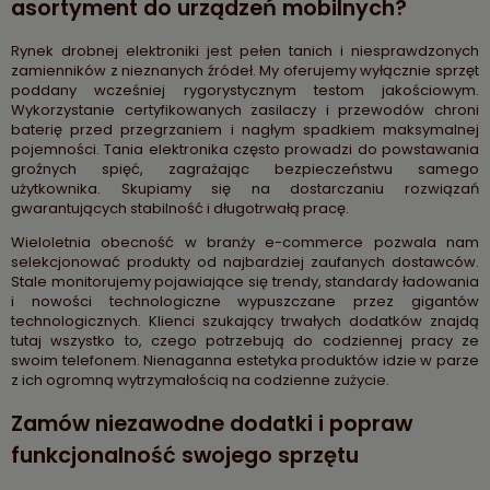
asortyment do urządzeń mobilnych?
Rynek drobnej elektroniki jest pełen tanich i niesprawdzonych
zamienników z nieznanych źródeł. My oferujemy wyłącznie sprzęt
poddany wcześniej rygorystycznym testom jakościowym.
Wykorzystanie certyfikowanych zasilaczy i przewodów chroni
baterię przed przegrzaniem i nagłym spadkiem maksymalnej
pojemności. Tania elektronika często prowadzi do powstawania
groźnych spięć, zagrażając bezpieczeństwu samego
użytkownika. Skupiamy się na dostarczaniu rozwiązań
gwarantujących stabilność i długotrwałą pracę.
Wieloletnia obecność w branży e-commerce pozwala nam
selekcjonować produkty od najbardziej zaufanych dostawców.
Stale monitorujemy pojawiające się trendy, standardy ładowania
i nowości technologiczne wypuszczane przez gigantów
technologicznych. Klienci szukający trwałych dodatków znajdą
tutaj wszystko to, czego potrzebują do codziennej pracy ze
swoim telefonem. Nienaganna estetyka produktów idzie w parze
z ich ogromną wytrzymałością na codzienne zużycie.
Zamów niezawodne dodatki i popraw
funkcjonalność swojego sprzętu