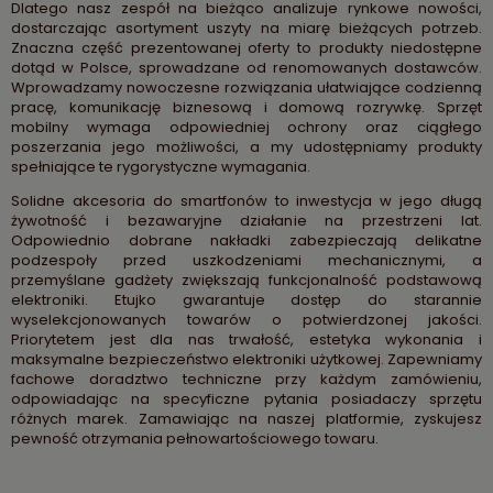
Dlatego nasz zespół na bieżąco analizuje rynkowe nowości,
dostarczając asortyment uszyty na miarę bieżących potrzeb.
Znaczna część prezentowanej oferty to produkty niedostępne
dotąd w Polsce, sprowadzane od renomowanych dostawców.
Wprowadzamy nowoczesne rozwiązania ułatwiające codzienną
pracę, komunikację biznesową i domową rozrywkę. Sprzęt
mobilny wymaga odpowiedniej ochrony oraz ciągłego
poszerzania jego możliwości, a my udostępniamy produkty
spełniające te rygorystyczne wymagania.
Solidne akcesoria do smartfonów to inwestycja w jego długą
żywotność i bezawaryjne działanie na przestrzeni lat.
Odpowiednio dobrane nakładki zabezpieczają delikatne
podzespoły przed uszkodzeniami mechanicznymi, a
przemyślane gadżety zwiększają funkcjonalność podstawową
elektroniki. Etujko gwarantuje dostęp do starannie
wyselekcjonowanych towarów o potwierdzonej jakości.
Priorytetem jest dla nas trwałość, estetyka wykonania i
maksymalne bezpieczeństwo elektroniki użytkowej. Zapewniamy
fachowe doradztwo techniczne przy każdym zamówieniu,
odpowiadając na specyficzne pytania posiadaczy sprzętu
różnych marek. Zamawiając na naszej platformie, zyskujesz
pewność otrzymania pełnowartościowego towaru.