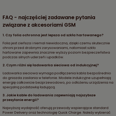
FAQ - najczęściej zadawane pytania
związane z akcesoriami GSM
1. Czy folia ochronna jest lepsza od szkła hartowanego?
Folia jest cieńsza i niemal niewidoczna, dzięki czemu skutecznie
chroni przed drobnymi zarysowaniami, natomiast szkło
hartowane zapewnia znacznie wyższy poziom bezpieczeństwa
podczas silnych uderzeń i upadków.
2. Czym różni się ładowarka sieciowa od indukcyjnej?
Ładowarka sieciowa wymaga podłączenia kabla bezpośrednio
do gniazda zasilania w telefonie. Modele indukcyjne uzupełniają
energię całkowicie bezprzewodowo, po odłożeniu urządzenia na
specjalną podstawkę ładującą.
3. Jakie kable do ładowania zapewniają najszybsze
przesyłanie energii?
Najwyższą wydajność oferują przewody wspierające standard
Power Delivery oraz technologię Quick Charge. Należy wybierać