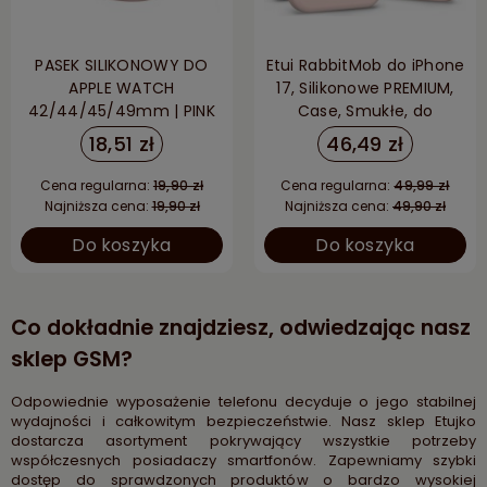
PASEK SILIKONOWY DO
Etui RabbitMob do iPhone
APPLE WATCH
17, Silikonowe PREMIUM,
42/44/45/49mm | PINK
Case, Smukłe, do
SAND
MagSafe - Różowe
18,51 zł
46,49 zł
Cena regularna:
19,90 zł
Cena regularna:
49,99 zł
Najniższa cena:
19,90 zł
Najniższa cena:
49,90 zł
Do koszyka
Do koszyka
Co dokładnie znajdziesz, odwiedzając nasz
sklep GSM?
Odpowiednie wyposażenie telefonu decyduje o jego stabilnej
wydajności i całkowitym bezpieczeństwie. Nasz sklep Etujko
dostarcza asortyment pokrywający wszystkie potrzeby
współczesnych posiadaczy smartfonów. Zapewniamy szybki
dostęp do sprawdzonych produktów o bardzo wysokiej