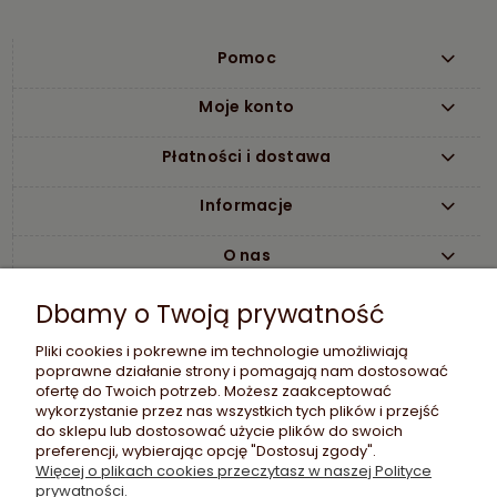
Pomoc
Moje konto
Płatności i dostawa
Informacje
O nas
Dbamy o Twoją prywatność
Pliki cookies i pokrewne im technologie umożliwiają
poprawne działanie strony i pomagają nam dostosować
ofertę do Twoich potrzeb. Możesz zaakceptować
wykorzystanie przez nas wszystkich tych plików i przejść
do sklepu lub dostosować użycie plików do swoich
Etujko Sp. z o.o.
preferencji, wybierając opcję "Dostosuj zgody".
Sklep GSM Etujko
Więcej o plikach cookies przeczytasz w naszej Polityce
ul. Ludwika Rydygiera 8/609
prywatności.