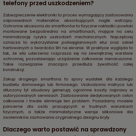
telefony przed uszkodzeniem?
Zabezpieczenie elektroniki to proces wymagający zastosowania
odpowiednich materiałów absorbujących nagłe wstrząsy.
Ochronne akcesoria do smartfonów to fizyczne nakładki i powłoki
montowane bezpośrednio na smartfonach, mające na celu
minimalizację ryzyka uszkodzeń mechanicznych. Najczęściej
oznacza to wykorzystanie poliwęglanowych etui oraz szkieł
hartowanych o twardości 9H na ekranie. W praktyce wygląda to
tak, że siła uderzenia rozprasza się na zewnętrznej warstwie
ochronnej, pozostawiając urządzenie całkowicie nienaruszone.
Takie rozwiązanie znacząco przedłuża żywotność całej
konstrukcji.
Zakup drogiego smartfona to spory wydatek dla każdego
budżetu domowego lub firmowego. Uszkodzona matryca lub
stłuczony tył obudowy generują ogromne koszty naprawy w
autoryzowanych serwisach. Zastosowanie dedykowanych osłon
całkowicie i trwale eliminuje ten problem. Posiadamy modele
pancerne dla osób pracujących w trudnych warunkach
fizycznych, a także minimalistyczne wersje silikonowe dla
zwolenników zachowania oryginalnego designu bryły.
Dlaczego warto postawić na sprawdzony