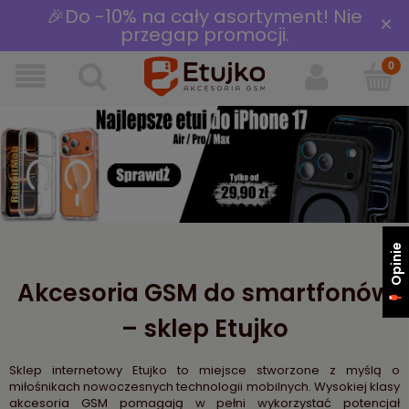
🎉Do -10% na cały asortyment! Nie
×
przegap promocji.
Opinie
Akcesoria GSM do smartfonów
– sklep Etujko
Sklep internetowy Etujko to miejsce stworzone z myślą o
miłośnikach nowoczesnych technologii mobilnych. Wysokiej klasy
akcesoria GSM pomagają w pełni wykorzystać potencjał